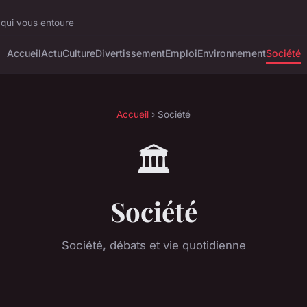
 qui vous entoure
Accueil
Actu
Culture
Divertissement
Emploi
Environnement
Société
Accueil
› Société
🏛️
Société
Société, débats et vie quotidienne