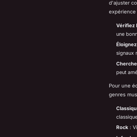
d'ajuster c
expérience 
Vérifiez
une bonn
Éloignez
signaux 
Cherchez
peut amél
Pour une éc
genres mus
Classiq
classique
Rock
: V