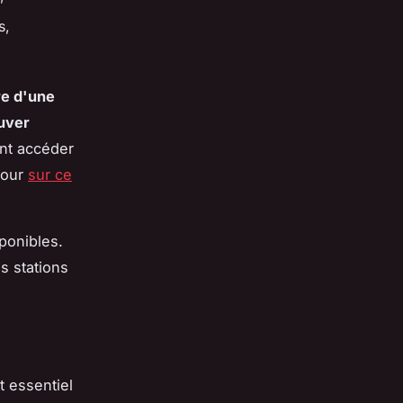
s,
re d'une
ouver
ant accéder
jour
sur ce
ponibles.
s stations
t essentiel