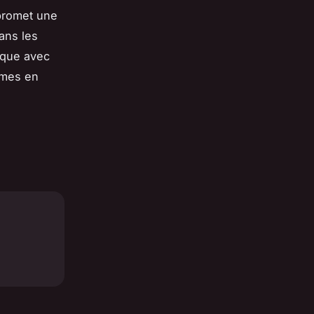
 promet une
ans les
nique avec
mmes en