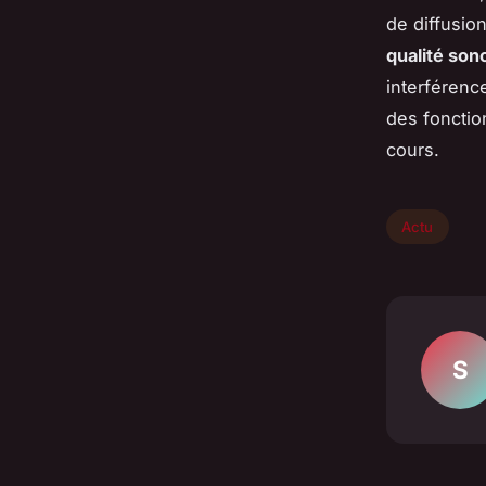
de diffusio
qualité son
interférenc
des fonctio
cours.
Actu
S