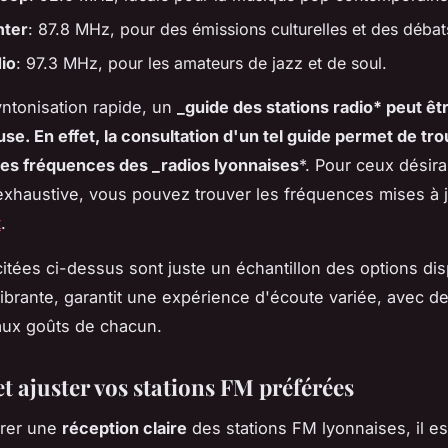
nter
: 87.8 MHz, pour des émissions culturelles et des débat
io
: 97.3 MHz, pour les amateurs de jazz et de soul.
ntonisation rapide, un
_guide des stations radio* peut êt
use. En effet, la consultation d'un tel guide permet de tr
les fréquences des _radios lyonnaises
*. Pour ceux désir
 exhaustive, vous pouvez trouver les fréquences mises à 
t
.
citées ci-dessus sont juste un échantillon des options dis
 vibrante, garantit une expérience d'écoute variée, avec de
aux goûts de chacun.
t ajuster vos stations FM préférées
urer une
réception claire
des stations FM lyonnaises, il es