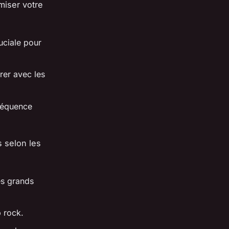
miser votre
uciale pour
rer avec les
fréquence
 selon les
es grands
p rock.