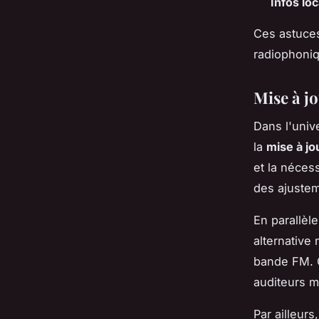
Infos lo
Ces astuces
radiophoniq
Mise à j
Dans l'univ
la
mise à j
et la néces
des ajustem
En parallèle
alternative
bande FM. C
auditeurs m
Par ailleurs