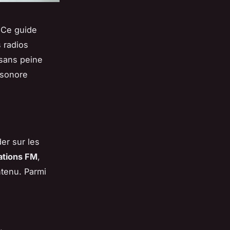
 Ce guide
 radios
 sans peine
 sonore
er sur les
ations FM
,
ntenu. Parmi
,