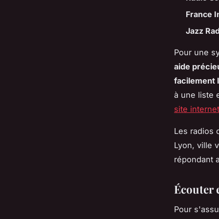
France I
Jazz Rad
Pour une sy
aide précie
facilement 
à une liste
site interne
Les radios 
Lyon, ville
répondant 
Écouter e
Pour s'ass