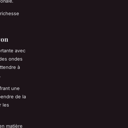
ionale.
 richesse
yon
rtante avec
e des ondes
attendre à
.
frant une
pendre de la
 les
en matière